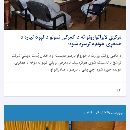
مرکزي لابراتوارونو ته د ګمرکي نمونو د لېږد لپاره د
همغږۍ غونډه ترسره شوه؛
د عامې روغتیا وزارت د خوړو او درملو معینیت او د افغان پُست دولتي شرکت
ترمنځ د لاسلیک شوې هوکړه‌لیک د معرفي او پلي کولو په موخه د همغږۍ
غونډه جوړه شوه، چې پکې د درملو د صادراتو او. . .
نور...
چهارشنبه ۱۴۰۵/۲/۹ - ۱۰:۳۴