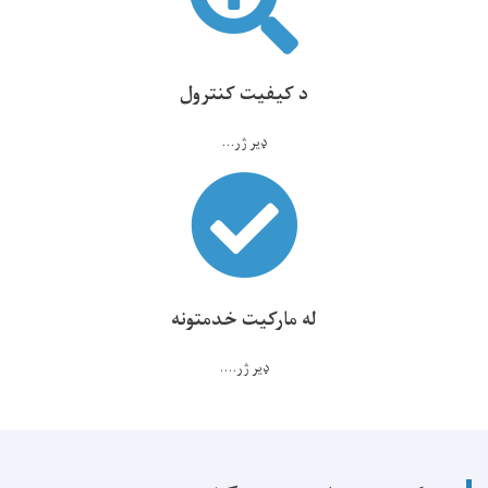
د کیفیت کنترول
ډیر ژر...
له مارکیت خدمتونه
ډیر ژر....