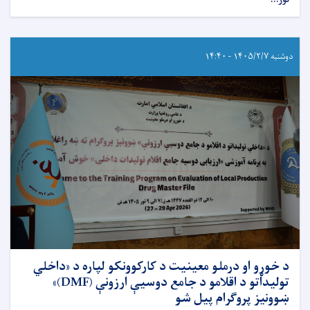
دوشنبه ۱۴۰۵/۲/۷ - ۱۴:۴۰
د خوړو او درملو معینیت د کارکوونکو لپاره د «داخلي
تولیداتو د اقلامو د جامع دوسیې ارزونې (DMF)»
ښوونیز پروګرام پیل شو