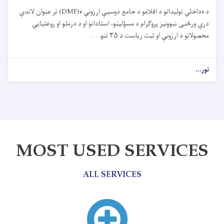
د «داخلي تولیداتو د اقلامو د جامع دوسیې ارزونې
(DMF)»
تر عنوان لاندې
درې ورځنی ښوونیز پروګرام د مسؤلینو، استادانو او د درملو او روغتیايي
محصولاتو د ارزونې او ثبت ریاست د
۳۵
تنو. . .
نور...
MOST USED SERVICES
ALL SERVICES