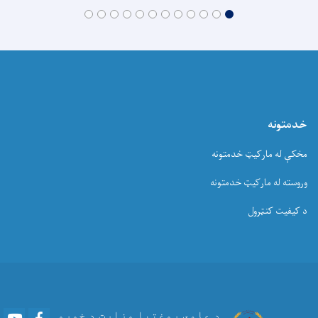
خدمتونه
مخکې له مارکیټ خدمتونه
وروسته له مارکیټ خدمتونه
د کیفیت کنټرول
Youtube
Facebook
د عامي روغتیا وزارت د خوړو