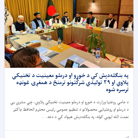
په بنګله‌دېش کې د خوړو او درملو معینیت د تخنیکي
پلاوي او ۲۹ تولیدي شرکتونو ترمنځ د همغږۍ غونډه
ترسره شوه
د عامې روغتیا وزارت د خوړو او درملو معینیت تخنیکي پلاوي، چې مشري یې
د درملو او روغتیايي محصولاتو د تنظیم عمومي رئیس محترم الحافظ ډاکټر
نعمت الله ایوبي کوله، په بنګله‌دېش هېواد کې د دغه. . .
نور...