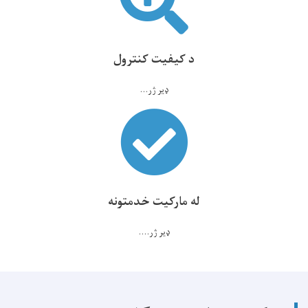
د کیفیت کنترول
ډیر ژر...
له مارکیت خدمتونه
ډیر ژر....