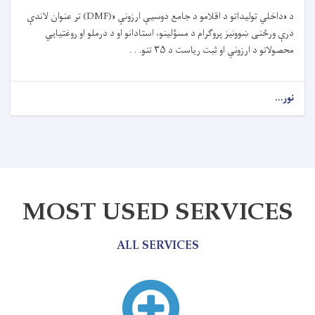
د «داخلي تولیداتو د اقلامو د جامع دوسیې ارزونې
(DMF)»
تر عنوان لاندې
درې ورځنی ښوونیز پروګرام د مسؤلینو، استادانو او د درملو او روغتیايي
محصولاتو د ارزونې او ثبت ریاست د
۳۵
تنو. . .
نور...
MOST USED SERVICES
ALL SERVICES