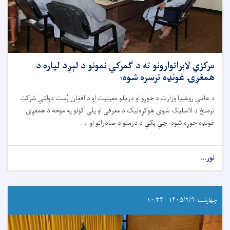
مرکزي لابراتوارونو ته د ګمرکي نمونو د لېږد لپاره د
همغږۍ غونډه ترسره شوه؛
د عامې روغتیا وزارت د خوړو او درملو معینیت او د افغان پُست دولتي شرکت
ترمنځ د لاسلیک شوې هوکړه‌لیک د معرفي او پلي کولو په موخه د همغږۍ
غونډه جوړه شوه، چې پکې د درملو د صادراتو او. . .
نور...
چهارشنبه ۱۴۰۵/۲/۹ - ۱۰:۳۴