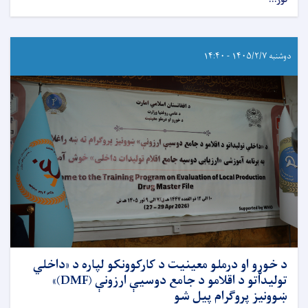
دوشنبه ۱۴۰۵/۲/۷ - ۱۴:۴۰
د خوړو او درملو معینیت د کارکوونکو لپاره د «داخلي
تولیداتو د اقلامو د جامع دوسیې ارزونې (DMF)»
ښوونیز پروګرام پیل شو