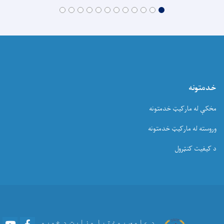
خدمتونه
مخکې له مارکیټ خدمتونه
وروسته له مارکیټ خدمتونه
د کیفیت کنټرول
Youtube
Facebook
د عامي روغتیا وزارت د خوړو