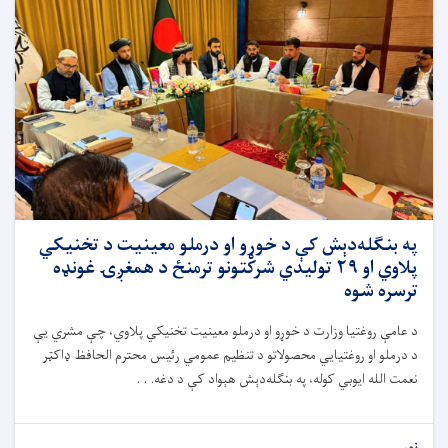
په بنګله‌دېش کې د خوړو او درملو معینیت د تخنیکي
پلاوي او ۲۹ تولیدي شرکتونو ترمنځ د همغږۍ غونډه
ترسره شوه
د عامې روغتیا وزارت د خوړو او درملو معینیت تخنیکي پلاوي، چې مشري یې
د درملو او روغتیايي محصولاتو د تنظیم عمومي رئیس محترم الحافظ ډاکټر
نعمت الله ایوبي کوله، په بنګله‌دېش هېواد کې د دغه. . .
نور...