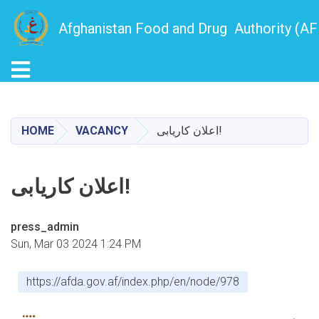
Afghanistan Food and Drug Authority (A
Toggle navigation
Skip
to
main
HOME
VACANCY
اعلان کاریابی!
content
اعلان کاریابی!
press_admin
Sun, Mar 03 2024 1:24 PM
https://afda.gov.af/index.php/en/node/978