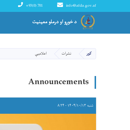
+93(0) 701
info@afda.gov.af
مخکی له مارکیت خدمتونه ریاست
د خوړو او درملو معینیت
کور
نشرات
اعلامیې
Announcements
شنبه ۱۴۰۴/۱۰/۱۳ - ۸:۲۴