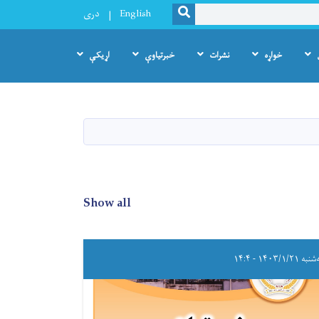
SEARCH
English
دری
خواړه
نشرات
خبرتیاوې
اړیکې
Show all
ه ۱۴۰۳/۱/۲۱ - ۱۴:۴