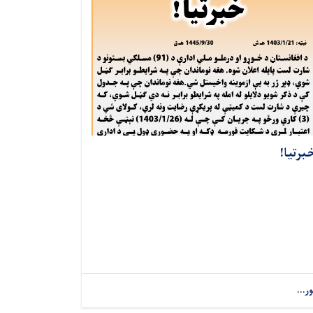
برتیا!
ور...