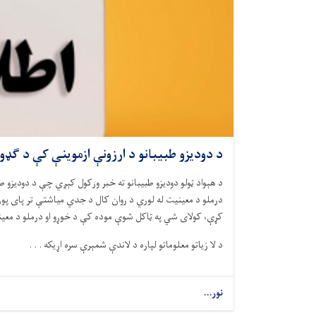
د دودیزو طبیبانو د ارزونې ازموینې کې د ګډو
د هېواد ټولو دودیزو طبیبانو ته خبر ورکول کېږي چې د دودیزو طب
درملو د معینیت له لوري د روان کال د جدي میاشتې تر پای پور
کړې، کولای شي په ټاکل شوې موده کې د خوړو او درملو د معین
د لا زیاتو معلوماتو لپاره د لاندې شمېرې سره اړیکه . . .
نور...