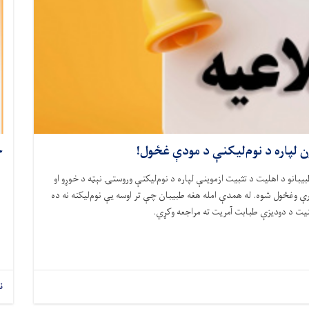
ن لپاره د نوم‌لیکنې د مودې غځول!
خ
یبانو د اهلیت د تثبیت ازموینې لپاره د نوم‌لیکنې وروستۍ نېټه د خوړو او
ې وغځول شوه. له همدې امله هغه طبیبان چې تر اوسه یې نوم‌لیکنه نه ده
یت د دودیزې طبابت آمریت ته مراجعه وکړي
.
ن