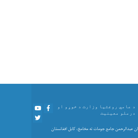
Youtube
Facebook
د عامي روغتیا وزارت د خوړو او
درملو معینیت
Twitter
نان عبدالرحمن جامع جومات ته مخامخ، کابل افغانستان