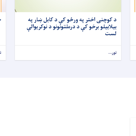
د کوچنی اختر په ورځو کې د کابل ښار په
خ
بیلابیلو برخو کې د درملتونونو د نوکریوالې
لست
نور...
ن