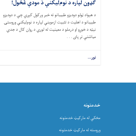
ګډون لپاره د نوم‌لیکنې د مودې غځول!
د هېواد ټولو دودیزو طبیبانو ته خبر ورکول کېږي چې د دودیزو
طبیبانو د اهلیت د تثبیت ازموینې لپاره د نوم‌لیکنې وروستۍ
نېټه د خوړو او درملو د معینیت له لوري د روان کال د جدي
میاشتې تر پای . . .
نور...
خدمتونه
مخکې له مارکیټ خدمتونه
وروسته له مارکیټ خدمتونه