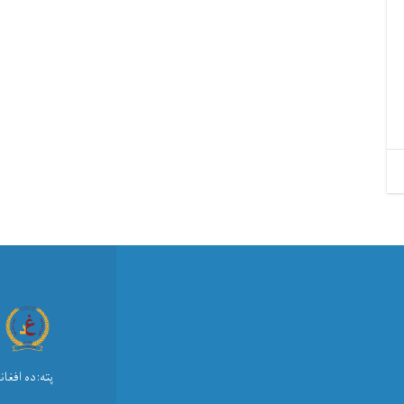
پته:ده افغا