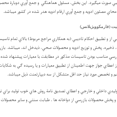
تبي صورت ميگيرد. اين بخش، مسئول هماهنگي و جمع آوري دوبارة محصولا
محاي مصئون ادويه و جمع آوري ارقام ادويه هدر شده در کشور ميباشد.
ت (فارمکوويژيلانس)
 از و تطبيق احکام تاديبي (به همکاري مراجع مربوط) بالاي تمام تاس
د، ذخيره، پخش و توزيع ادويه و محصولات صحي، ذيدخل اند، ميباشد. بازر
ررسي مناسب بودن تاسيسات مذکور در مطابقت با معيارات پيشنهاد شده ب
 از اعطاي جواز جهت اطمينان از تطبيق معيارات و يا رسيده گي به شکايا
م و تخصص مورد نياز حد اقل متشکل از سه ديپارتمنت ذيل ميباشد.
ليدي داخلي و خارجي و اعطاي تصديق نامة روش هاي خوب توليد براي تو
ه و پخش محصولات بازرسي از دواخانه ها ، طبابت سنتي و ساير محصولات