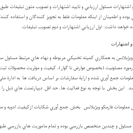
اشتهارات مسئول ارزيابي و تاييد اشتهارات و تصويب متون تبليغات طبق 
 بوده و اطمينان از اينکه معلومات غلط به تجويز کنندگان و استفاده کنن
 خواهد داشت: اول ارزيابي اشتهارات و دوم تصويب تبليغات.
و اشتهارات
يژيلانس به همکاري کميته تخنيکي مربوطه و نهاد هاي مرتبط مسئول س
رمورد مصئونيت (بخصوص عوارض نا گوار)، کيفيت و موثريت محصولات ثبت 
لومات جمع آوري شده و اراية سفارشات بر اساس دريافت ها به ادارة ملي 
اين بخش با توجه به نوع فعاليت ها، حد اقل ديپارتمنت هاي ذيل را دا
ل معلومات فارمکو ويژيلانس بخش جمع آوري شکايات ازکيفيت ادويه و
 مسئول و چندين متخصص بازرسي بوده و تمام ماموريت هاي بازرسي طب