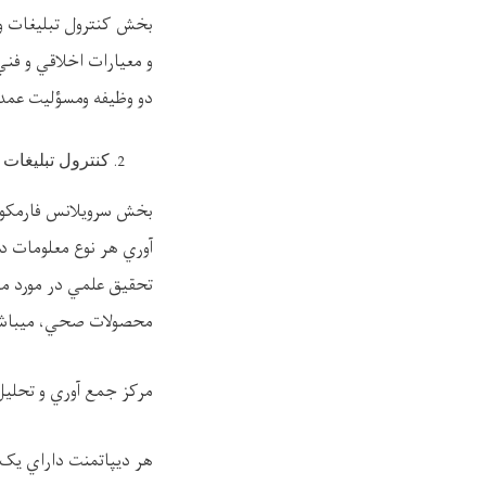
بخش کنترول تبليغات و 
و معيارات اخلاقي و فني
دو وظيفه ومسؤليت عمده
کنترول تبليغات 
بخش سرويلانس فارمکوو
آوري هر نوع معلومات د
تحقيق علمي در مورد مع
محصولات صحي، ميباشد. 
مرکز جمع آوري و تحلي
هر ديپاتمنت داراي يک