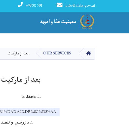
+93(0) 701
info@afda.gov.af
رياست انسجام خدمات قبل از مارکيت
معینیت غذا و ادویه
صفحه اصلی
OUR SERVICES
بعد از مارکیت
بعد از مارکیت
afdaadmin
D8%B1%DA%A9%DB%8C%D8%AA
بازرسي و تنفيذ 