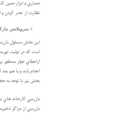
معياري و ابزار معين ک
نظارت از هدر کردن و ا
سرويلانس مارکي
اين بخش مسئول بازرسي
است که در توليد، توري
ازاعطاي جواز بمنظور ب
انجام يابد و يا هم بعد
بخش نيز با توجه به حج
بازرسي کارخانه هاي تو
بازرسي از مراکز ذخير