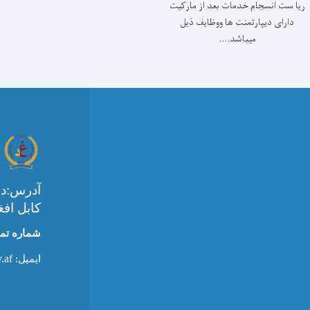
ريا ست انسجام خدمات بعد از مارکيت
دارای ديپارتمنت ها ووظايف ذيل
ميباشد....
آدرس:ده
کابل افغ
شماره تماس
.af
ایمیل: