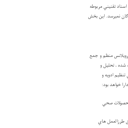
اسناد تقنيني مربوطه
دگان نميرسد. اين بخش
رويلانس منظم و جمع
شده ، تحليل و
تنظيم ادويه و
را خواهد بود:
 محصولات صحي
ق طرزالعمل هاي