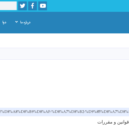
Twitter
Facebook
Youtube
Search
درباره ما
دوا
Skip
to
main
content
v.af/dr/%D8%A8%D8%B9%D8%AF-%D8%A7%D8%B2-%D9%85%D8%A7%
قوانين و مقررات