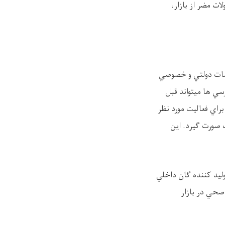
ت مضر از بازار،
يسات دولتي و خصوصي
سي ها ميتواند قبل
راي فعاليت مورد نظر
ت صورت گيرد. اين
ليد کننده گان داخلي
 صحي در بازار