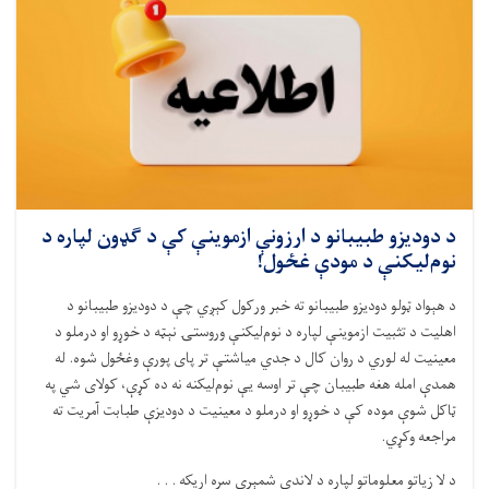
د دودیزو طبیبانو د ارزونې ازموینې کې د ګډون لپاره د
نوم‌لیکنې د مودې غځول!
د هېواد ټولو دودیزو طبیبانو ته خبر ورکول کېږي چې د دودیزو طبیبانو د
اهلیت د تثبیت ازموینې لپاره د نوم‌لیکنې وروستۍ نېټه د خوړو او درملو د
معینیت له لوري د روان کال د جدي میاشتې تر پای پورې وغځول شوه. له
همدې امله هغه طبیبان چې تر اوسه یې نوم‌لیکنه نه ده کړې، کولای شي په
ټاکل شوې موده کې د خوړو او درملو د معینیت د دودیزې طبابت آمریت ته
مراجعه وکړي
.
د لا زیاتو معلوماتو لپاره د لاندې شمېرې سره اړیکه . . .