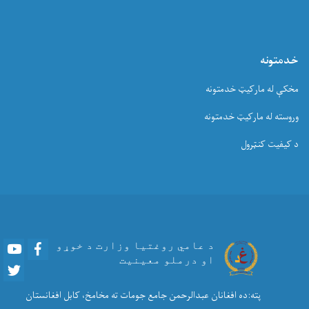
خدمتونه
مخکې له مارکیټ خدمتونه
وروسته له مارکیټ خدمتونه
د کیفیت کنټرول
Youtube
Facebook
د عامي روغتیا وزارت د خوړو
او درملو معینیت
Twitter
پته:ده افغانان عبدالرحمن جامع جومات ته مخامخ، کابل افغانستان