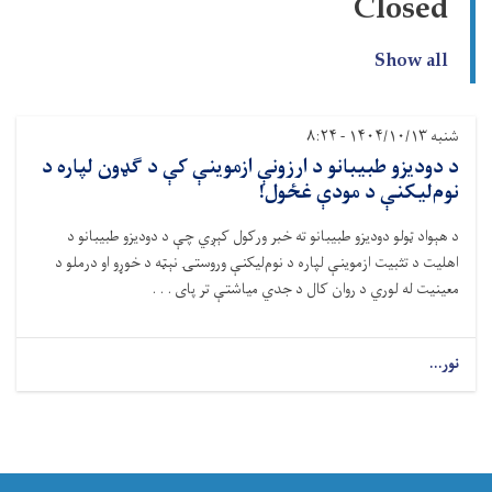
Closed
Show all
شنبه ۱۴۰۴/۱۰/۱۳ - ۸:۲۴
د دودیزو طبیبانو د ارزونې ازموینې کې د ګډون لپاره د
نوم‌لیکنې د مودې غځول!
د هېواد ټولو دودیزو طبیبانو ته خبر ورکول کېږي چې د دودیزو طبیبانو د
اهلیت د تثبیت ازموینې لپاره د نوم‌لیکنې وروستۍ نېټه د خوړو او درملو د
معینیت له لوري د روان کال د جدي میاشتې تر پای . . .
نور...