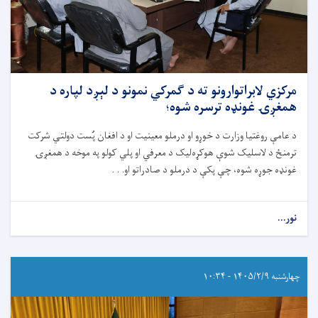
مرکزي لابراتوارونو ته د ګمرکي نمونو د لېږد لپاره د
همغږۍ غونډه ترسره شوه؛
د عامې روغتیا وزارت د خوړو او درملو معینیت او د افغان پُست دولتي شرکت
ترمنځ د لاسلیک شوې هوکړه‌لیک د معرفي او پلي کولو په موخه د همغږۍ
غونډه جوړه شوه، چې پکې د درملو د صادراتو او. . .
نور...
چهارشنبه ۱۴۰۵/۲/۹ - ۱۰:۳۴