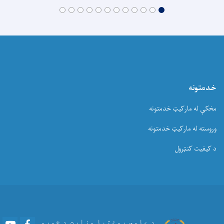
خدمتونه
مخکې له مارکیټ خدمتونه
وروسته له مارکیټ خدمتونه
د کیفیت کنټرول
Youtube
Facebook
د عامي روغتیا وزارت د خوړو