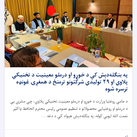
په بنګله‌دېش کې د خوړو او درملو معینیت د تخنیکي
پلاوي او ۲۹ تولیدي شرکتونو ترمنځ د همغږۍ غونډه
ترسره شوه
د عامې روغتیا وزارت د خوړو او درملو معینیت تخنیکي پلاوي، چې مشري یې
د درملو او روغتیايي محصولاتو د تنظیم عمومي رئیس محترم الحافظ ډاکټر
نعمت الله ایوبي کوله، په بنګله‌دېش هېواد کې د دغه. . .
نور...