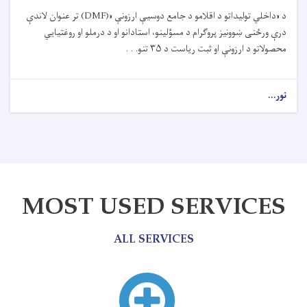
د «داخلي تولیداتو د اقلامو د جامع دوسیې ارزونې
(DMF)»
تر عنوان لاندې
درې ورځنی ښوونیز پروګرام د مسؤلینو، استادانو او د درملو او روغتیايي
محصولاتو د ارزونې او ثبت ریاست د
۳۵
تنو. . .
نور...
MOST USED SERVICES
ALL SERVICES