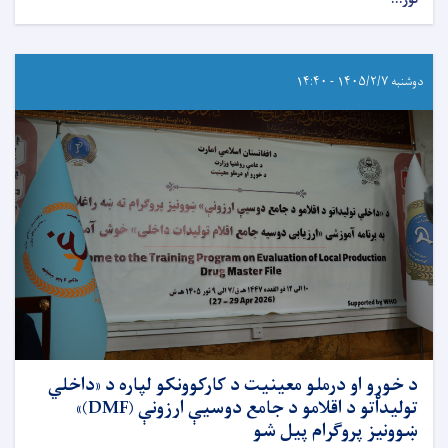
دوشنبه ۱۴۰۵/۲/۷ - ۱۴:۴۰
د خوړو او درملو معینیت د کارکوونکو لپاره د «داخلي
تولیداتو د اقلامو د جامع دوسیې ارزونې (DMF)»
ښوونیز پروګرام پیل شو