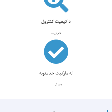
د کیفیت کنترول
ډیر ژر...
له مارکیت خدمتونه
ډیر ژر....